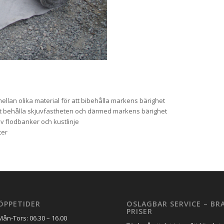
llan olika material för att bibehålla markens bärighet
 att behålla skjuvfastheten och därmed markens bärighet
v flodbanker och kustlinje
ter
ÖPPETIDER
OSLAGBAR SERVICE – BR
PRISER
Mån-Tors: 06.30 – 16.00