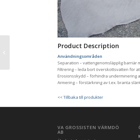
Product Description
Elsvetsmuff
Användningsområden
Separation – vattengenomsläpplig barriär me
Filtrering – leda bort överskottsvatten för
Erosionsskydd – förhindra underminering a
Armering – förstärkning av t.ex. branta slän
<< Tillbaka till produkter
VA GROSSISTEN VÄRMDÖ
AB