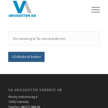
Din varukorg är för närvarande tom.
Gå tillbaka till butiken
VA GROSSISTEN VÄRMDÖ AB
Älvsby Industriväg 4
13952 Värmdö
Telefon:
08-571 684 05