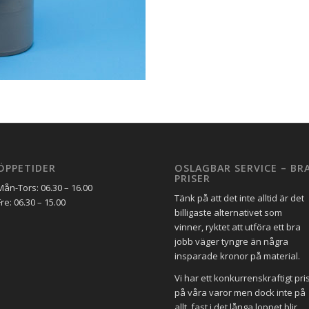
ÖPPETIDER
OSLAGBAR SERVICE – BR
PRISER
Mån-Tors: 06.30 – 16.00
Tänk på att det inte alltid är det
Fre: 06.30 – 15.00
billigaste alternativet som
vinner, ryktet att utföra ett bra
jobb väger tyngre än några
insparade kronor på material.
Vi har ett konkurrenskraftigt pri
på våra varor men dock inte på
allt, fast i det långa loppet blir