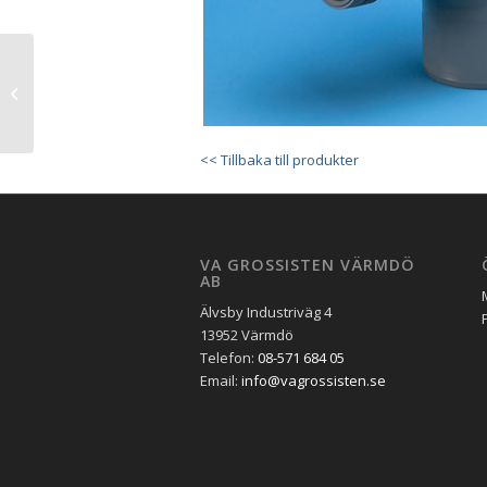
50-110 MM PP
ERSÄTTNINGSMUFF
<< Tillbaka till produkter
VA GROSSISTEN VÄRMDÖ
AB
Älvsby Industriväg 4
13952 Värmdö
Telefon:
08-571 684 05
Email:
info@vagrossisten.se