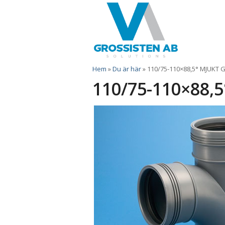
Hem
»
Du är här
»
110/75-110×88,5° MJUKT
110/75-110×88,