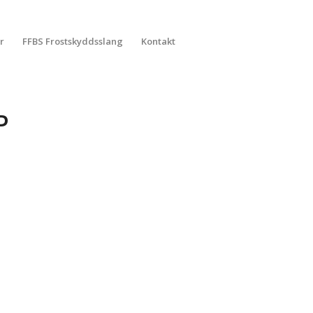
r
FFBS Frostskyddsslang
Kontakt
P