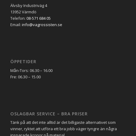
Älvsby Industriväg 4
13952 Värmdö
Telefon:
08-571 684 05
Email:
info@vagrossisten.se
ÖPPETIDER
Mån-Tors: 06.30 – 16.00
Fre: 06.30 – 15.00
OSLAGBAR SERVICE – BRA PRISER
Tänk på att det inte alltid är det billigaste alternativet som
vinner, ryktet att utföra ett bra jobb väger tyngre än några
insparade kronor på material.