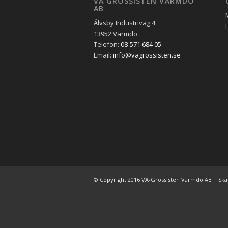
VA GROSSISTEN VÄRMDÖ
AB
Älvsby Industriväg 4
13952 Värmdö
Telefon:
08-571 684 05
Email:
info@vagrossisten.se
© Copyright 2016 VA-Grossisten Värmdö AB | Sk