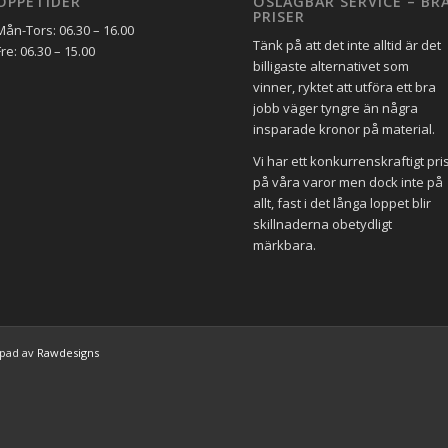
ÖPPETIDER
OSLAGBAR SERVICE – BR
PRISER
Mån-Tors: 06.30 – 16.00
Tänk på att det inte alltid är det
Fre: 06.30 – 15.00
billigaste alternativet som
vinner, ryktet att utföra ett bra
jobb väger tyngre än några
insparade kronor på material.
Vi har ett konkurrenskraftigt pri
på våra varor men dock inte på
allt, fast i det långa loppet blir
skillnaderna obetydligt
märkbara.
apad av
Rawdesigns