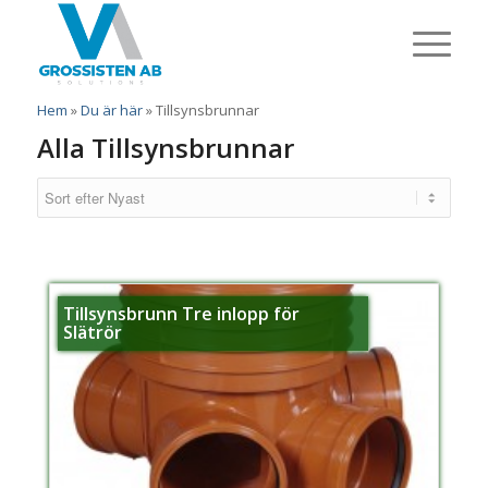
Hem
»
Du är här
»
Tillsynsbrunnar
Alla Tillsynsbrunnar
Tillsynsbrunn Tre inlopp för
Slätrör