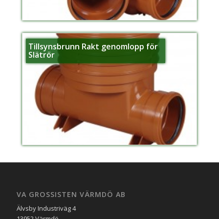
Tillsynsbrunn Rakt genomlopp för
Slätrör
VA GROSSISTEN VÄRMDÖ AB
Älvsby Industriväg 4
13952 Värmdö