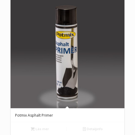
Potmix Asphalt Primer
Läs mer
Detaljinfo