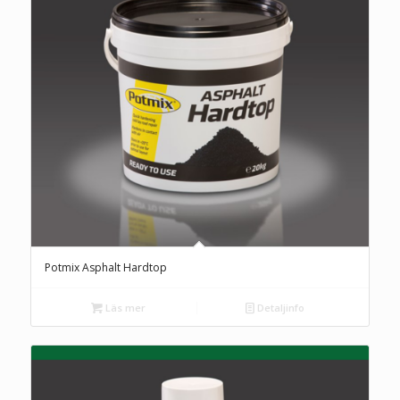
Potmix Asphalt Hardtop
Läs mer
Detaljinfo