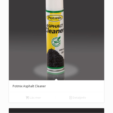
Potmix Asphalt Cleaner
Läs mer
Detaljinfo