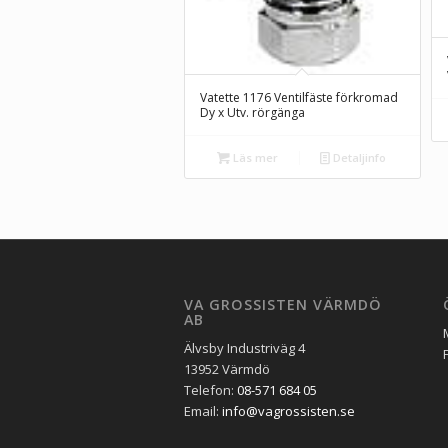
Vatette 1176 Ventilfäste förkromad
Dy x Utv. rörgänga
Läs mer
Detaljinfo
VA GROSSISTEN VÄRMDÖ
AB
Älvsby Industriväg 4
13952 Värmdö
Telefon:
08-571 684 05
Email:
info@vagrossisten.se