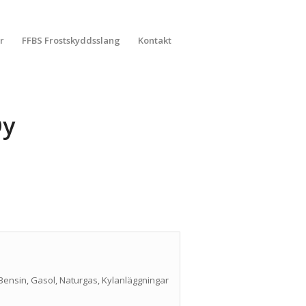
r
FFBS Frostskyddsslang
Kontakt
Dy
 Bensin, Gasol, Naturgas, Kylanläggningar