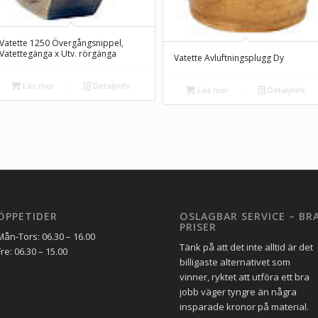
Vatette 1250 Övergångsnippel,
Vatettegänga x Utv. rörgänga
Vatette Avluftningsplugg Dy
Läs mer
Detaljinfo
Läs mer
Detaljinfo
ÖPPETIDER
OSLAGBAR SERVICE – BR
PRISER
Mån-Tors: 06.30 – 16.00
Tänk på att det inte alltid är det
Fre: 06.30 – 15.00
billigaste alternativet som
vinner, ryktet att utföra ett bra
jobb väger tyngre än några
insparade kronor på material.