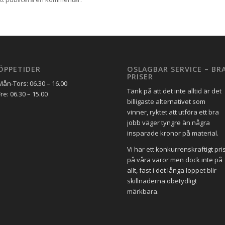
ÖPPETIDER
OSLAGBAR SERVICE – BR
PRISER
Mån-Tors: 06.30 – 16.00
Tänk på att det inte alltid är det
Fre: 06.30 – 15.00
billigaste alternativet som
vinner, ryktet att utföra ett bra
jobb väger tyngre än några
insparade kronor på material.
Vi har ett konkurrenskraftigt pri
på våra varor men dock inte på
allt, fast i det långa loppet blir
skillnaderna obetydligt
märkbara.