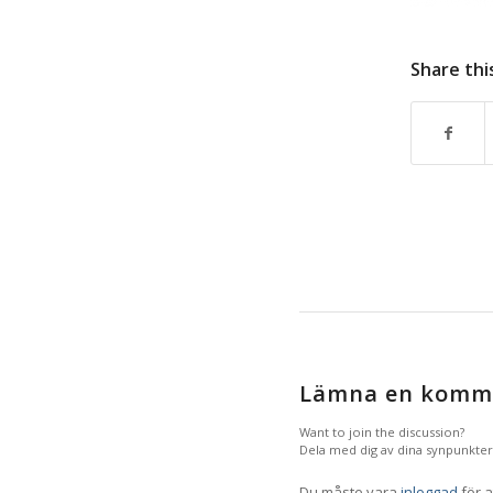
Share thi
Lämna en komm
Want to join the discussion?
Dela med dig av dina synpunkter
Du måste vara
inloggad
för a