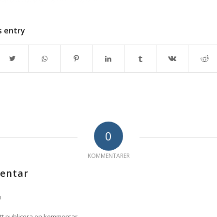
s entry
0
KOMMENTARER
entar
!
tt publicera en kommentar.