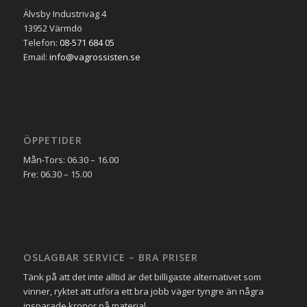
Älvsby Industriväg 4
13952 Värmdö
Telefon:
08-571 684 05
Email:
info@vagrossisten.se
ÖPPETIDER
Mån-Tors: 06.30 – 16.00
Fre: 06.30 – 15.00
OSLAGBAR SERVICE – BRA PRISER
Tänk på att det inte alltid är det billigaste alternativet som
vinner, ryktet att utföra ett bra jobb väger tyngre än några
insparade kronor på material.