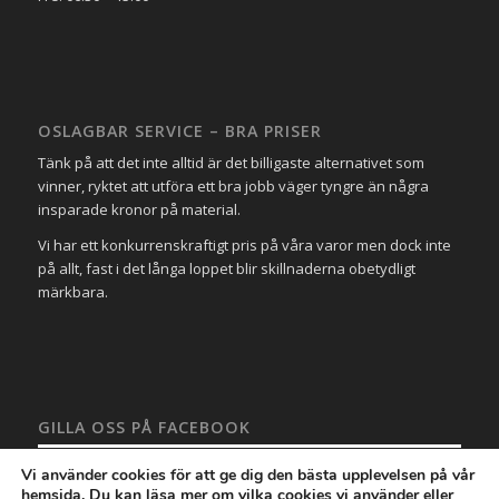
OSLAGBAR SERVICE – BRA PRISER
Tänk på att det inte alltid är det billigaste alternativet som
vinner, ryktet att utföra ett bra jobb väger tyngre än några
insparade kronor på material.
Vi har ett konkurrenskraftigt pris på våra varor men dock inte
på allt, fast i det långa loppet blir skillnaderna obetydligt
märkbara.
GILLA OSS PÅ FACEBOOK
Vi använder cookies för att ge dig den bästa upplevelsen på vår
hemsida. Du kan läsa mer om vilka cookies vi använder eller