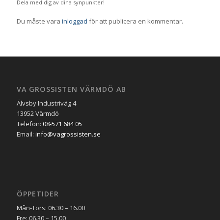
Dela med dig av dina synpunkter!
Du måste vara
inloggad
för att publicera en kommentar.
VA GROSSISTEN VÄRMDÖ AB
Älvsby Industriväg 4
13952 Värmdö
Telefon:
08-571 684 05
Email:
info@vagrossisten.se
ÖPPETIDER
Mån-Tors: 06.30 – 16.00
Fre: 06.30 – 15.00