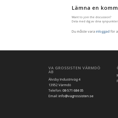
Lämna en komm
Want to join the discussion?
Dela med dig av dina synpunkter
Du måste vara
inloggad
för a
VA GROSSISTEN VÄRMDÖ
AB
Älvsby Industriväg 4
13952 Värmdö
Telefon:
08-571 684 05
Email:
info@vagrossisten.se