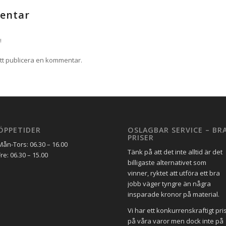
entar
!
tt publicera en kommentar.
ÖPPETIDER
OSLAGBAR SERVICE – BR
PRISER
Mån-Tors: 06.30 – 16.00
Tänk på att det inte alltid är det
Fre: 06.30 – 15.00
billigaste alternativet som
vinner, ryktet att utföra ett bra
jobb väger tyngre än några
insparade kronor på material.
Vi har ett konkurrenskraftigt pri
på våra varor men dock inte på