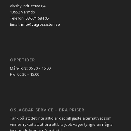
Älvsby Industriväg 4
13952 Värmdö
Telefon:
08-571 684 05
Email:
info@vagrossisten.se
ÖPPETIDER
Mån-Tors: 06.30 – 16.00
Fre: 06.30 – 15.00
OSLAGBAR SERVICE – BRA PRISER
Tänk på att det inte alltid är det billigaste alternativet som
vinner, ryktet att utföra ett bra jobb väger tyngre än några
insparade kronor på material.