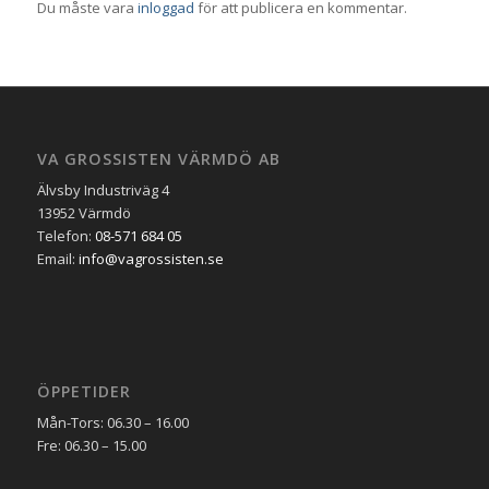
Du måste vara
inloggad
för att publicera en kommentar.
VA GROSSISTEN VÄRMDÖ AB
Älvsby Industriväg 4
13952 Värmdö
Telefon:
08-571 684 05
Email:
info@vagrossisten.se
ÖPPETIDER
Mån-Tors: 06.30 – 16.00
Fre: 06.30 – 15.00