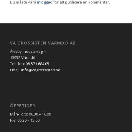
Du måste vara
inloggad
för att publicera en kommentar.
VA GROSSISTEN VÄRMDÖ AB
Älvsby Industriväg 4
13952 Värmdö
Telefon:
08-571 684 05
Email:
info@vagrossisten.se
ÖPPETIDER
Mån-Tors: 06.30 – 16.00
Fre: 06.30 – 15.00