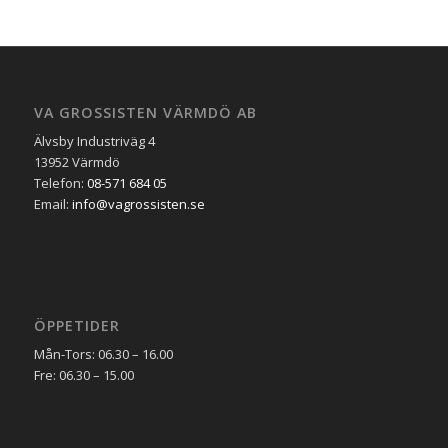
VA GROSSISTEN VÄRMDÖ AB
Älvsby Industriväg 4
13952 Värmdö
Telefon:
08-571 684 05
Email:
info@vagrossisten.se
ÖPPETIDER
Mån-Tors: 06.30 – 16.00
Fre: 06.30 – 15.00