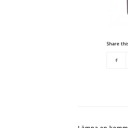
Share thi
Lämna en komm