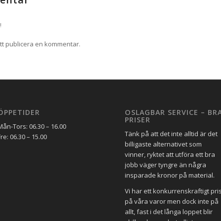
!
tt publicera en kommentar.
ÖPPETIDER
OSLAGBAR SERVICE – BR
PRISER
Mån-Tors: 06.30 – 16.00
Tänk på att det inte alltid är det
Fre: 06.30 – 15.00
billigaste alternativet som
vinner, ryktet att utföra ett bra
jobb väger tyngre än några
insparade kronor på material.
Vi har ett konkurrenskraftigt pri
på våra varor men dock inte på
allt, fast i det långa loppet blir