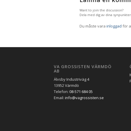
Want to join the discussion?
Dela med dig av dina synpunkter
Du måste vara
inloggad
för a
VA GROSSISTEN VÄRMDÖ
AB
Älvsby Industriväg 4
13952 Värmdö
Telefon:
08-571 684 05
Email:
info@vagrossisten.se