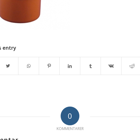
s entry
0
KOMMENTARER
entar