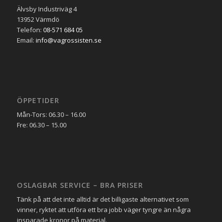
Älvsby Industriväg 4
13952 Värmdö
Telefon:
08-571 684 05
Email:
info@vagrossisten.se
ÖPPETIDER
Mån-Tors: 06.30 – 16.00
Fre: 06.30 – 15.00
OSLAGBAR SERVICE – BRA PRISER
Tänk på att det inte alltid är det billigaste alternativet som
vinner, ryktet att utföra ett bra jobb väger tyngre än några
insparade kronor på material.