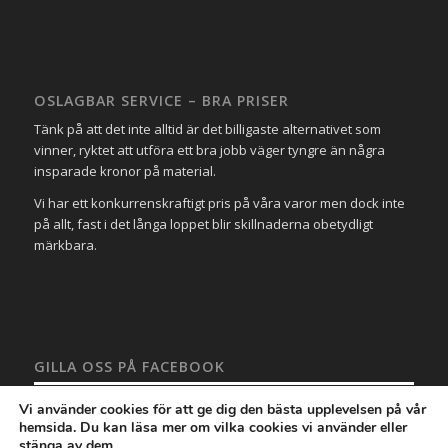
OSLAGBAR SERVICE – BRA PRISER
Tänk på att det inte alltid är det billigaste alternativet som
vinner, ryktet att utföra ett bra jobb väger tyngre än några
insparade kronor på material.
Vi har ett konkurrenskraftigt pris på våra varor men dock inte
på allt, fast i det långa loppet blir skillnaderna obetydligt
märkbara.
GILLA OSS PÅ FACEBOOK
Vi använder cookies för att ge dig den bästa upplevelsen på vår
hemsida. Du kan läsa mer om vilka cookies vi använder eller
stänga av dem