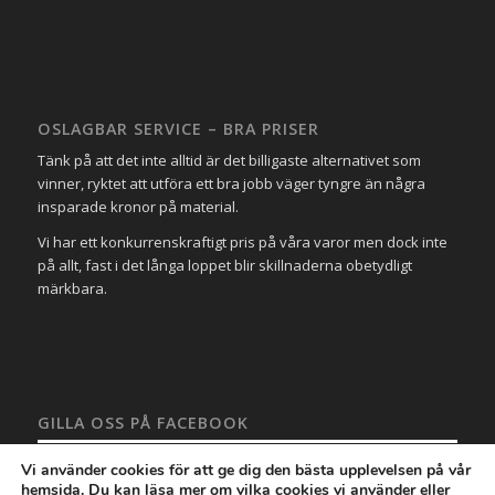
OSLAGBAR SERVICE – BRA PRISER
Tänk på att det inte alltid är det billigaste alternativet som
vinner, ryktet att utföra ett bra jobb väger tyngre än några
insparade kronor på material.
Vi har ett konkurrenskraftigt pris på våra varor men dock inte
på allt, fast i det långa loppet blir skillnaderna obetydligt
märkbara.
GILLA OSS PÅ FACEBOOK
Vi använder cookies för att ge dig den bästa upplevelsen på vår
hemsida. Du kan läsa mer om vilka cookies vi använder eller