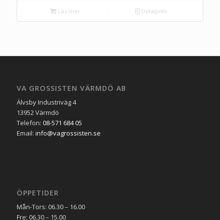
Läs mer
Detaljinfo
VA GROSSISTEN VÄRMDÖ AB
Älvsby Industriväg 4
13952 Värmdö
Telefon:
08-571 684 05
Email:
info@vagrossisten.se
ÖPPETIDER
Mån-Tors: 06.30 – 16.00
Fre: 06.30 – 15.00