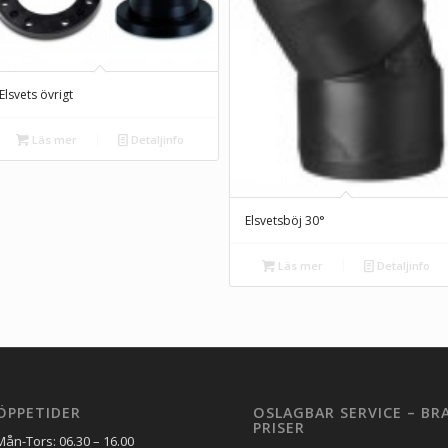
Elsvets övrigt
Läs mer
Detaljinfo
Elsvetsböj 30°
Läs mer
Detaljinfo
ÖPPETIDER
OSLAGBAR SERVICE – BR
PRISER
Mån-Tors: 06.30 – 16.00