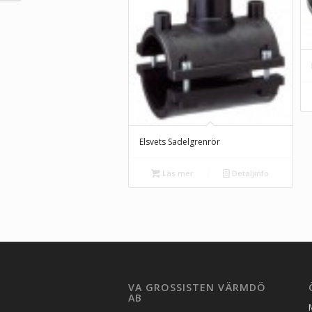
Elsvets Sadelgrenrör
Läs mer
Detaljinfo
VA GROSSISTEN VÄRMDÖ
AB