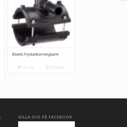
Elsvets Tryckanborrningsarm
Läs mer
Detaljinfo
A
GILLA OSS PÅ FACEBOOK